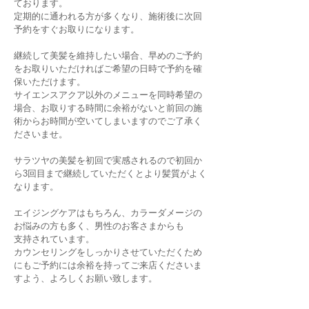
ております。
定期的に通われる方が多くなり、施術後に次回
予約をすぐお取りになります。
​継続して美髪を維持したい場合、早めのご予約
をお取りいただければご希望の日時で
予約を確
保いただけます。
サイエンスアクア以外のメニューを同時希望の
場合、お取りする時間に余裕がないと
前回の施
術からお時間が空いてしまいますのでご了承く
ださいませ。
サラツヤの美髪を初回で実感されるので初回か
ら3回目まで継続していただくと
より髪質がよく
なります。
エイジングケアはもちろん、カラーダメージの
お悩みの方も多く、男性のお客さまからも
支持されています。
カウンセリングをしっかりさせていただくため
にもご予約には余裕を持ってご来店くださいま
すよう、よろしくお願い致します。