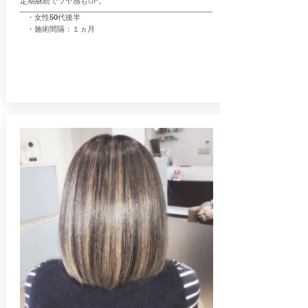
​定期継続でツヤ感もUP。
・女性50代後半
・施術間隔：１ヵ月