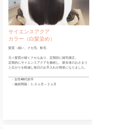
サイエンスアクア
カラー（白髪染め）
髪質：細い、クセ毛、軟毛
元々髪質が細くクセもあり、定期的に縮毛矯正。
​定期的にサイエンスアクアを施術し、髪全体のおさまり
と広がりを軽減し毎日のお手入れが簡単になりました
。
・女性40代前半
・施術間隔：１.５ヵ月～２ヵ月