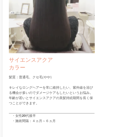
サイエンスアクア
カラー
髪質：普通毛、クセ毛(やや)
キレイなロングヘアーを常に維持したい、紫外線を浴び
る機会が多いのでダメージケアもしたいというお悩み
。
​年齢が若いとサイエンスアクアの美髪持続期間を長く保
つことができます。
・女性20代後半
・施術間隔：４ヵ月～６ヵ月