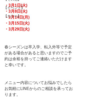
・3月1日(火)
【イベント】
・3月8日(火)
【カラー】
・3月14日(月)
・3月15日(火)
・3月29日(火)
春シーズンは卒入学、転入外等で予定
がある場合があると思いますのでご予
約は余裕を持ってご連絡いただけます
と幸いです。
メニュー内容についてお悩みでしたら
お気軽にLINEからのご相談を承ってお
ります。