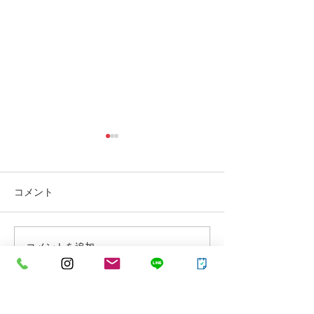
コメント
コメントを追加…
【１２月お休みについ
【ホットペッパ
て】
ティーからネッ
ご利用のお客様