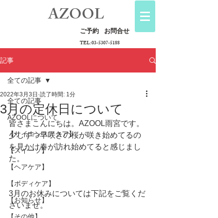
AZOOL
ご予約
お問合せ
TEL:
03-5307-5188
記事
全ての記事
2022年3月3日
読了時間: 1分
全ての記事
3月の定休日について
AZOOLについて
皆さまこんにちは。AZOOL雨宮です。
【サイエンスアクア】
少しずつ早咲きの桜が咲き始めてるの
を見かけ春が訪れ始めてると感じまし
【スイーツ】
た。
【ヘアケア】
【ボディケア】
3月のお休みについては下記をご覧くだ
【お知らせ】
さいませ。
【その他】