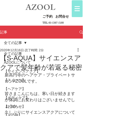
AZOOL
ご予約
お問合せ
TEL:
03-5307-5188
記事
全ての記事
2020年12月16日
読了時間: 2分
全ての記事
【S-AQUA】サイエンスア
AZOOLについて
クアで髪年齢が若返る秘密
【サイエンスアクア】
新高円寺のヘアケア・プライベートサ
【スイーツ】
ロンAZOOLです。
【ヘアケア】
皆さまこんにちは、寒い日が続きます
【ボディケア】
が体調にお変わりはございませんでし
ょうか。
【お知らせ】
久しぶりにサイエンスアクアについて
【その他】