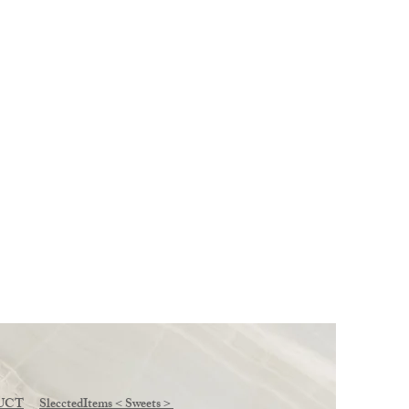
らネット予約をご利用の
様各位 】
UCT
SlecctedItems＜Sweets＞