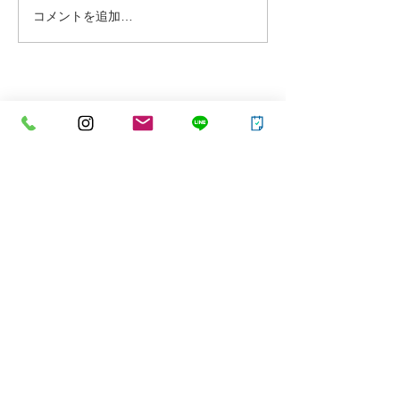
【4月のお休みについて】
【7月のお休み
コメントを追加…
​PLODUCT
TOP
SALON
SlecctedItems＜BodyCare＞
SlecctedItems＜Sweets＞