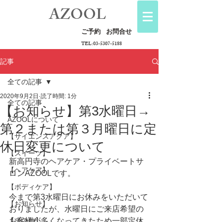
AZOOL
ご予約
お問合せ
TEL:
03-5307-5188
記事
全ての記事
2020年9月2日
読了時間: 1分
全ての記事
【お知らせ】第3水曜日→
AZOOLについて
第２または第３月曜日に定
【サイエンスアクア】
休日変更について
【スイーツ】
新高円寺のヘアケア・プライベートサ
【ヘアケア】
ロンAZOOLです。
【ボディケア】
今まで第3水曜日にお休みをいただいて
【お知らせ】
おりましたが、水曜日にご来店希望の
【その他】
お客様が多くなってきたため一部定休