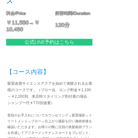
ス
料金/Price
所要時間/Duration
￥11,550→￥
120分
10,450
公式LINE予約はこちら
【コース内容】
髪質改善サイエンスアクアを始めて体験されるお客
様のコースです。（ブロー込、ロング料金￥1,100
～￥2,200別、来店時スタイリング剤付着の場合、
シャンプー代￥770別途要）
普段のお手入れについてカウンセリング→髪質撮影→ト
リートメント→ブロー→仕上がり撮影を行い施術前後を
確認いただきます。お帰りの際に次回の美髪維持プラン
を作成してアフターメンテナンスカードをプレゼント。