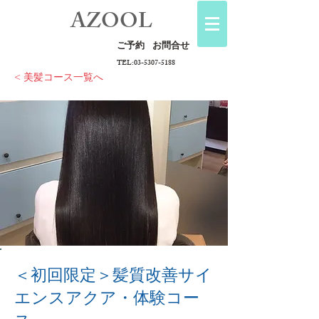
AZOOL
ご予約
お問合せ
TEL:
03-5307-5188
< 美髪コース一覧へ
＜初回限定＞髪質改善サイ
エンスアクア・体験コー