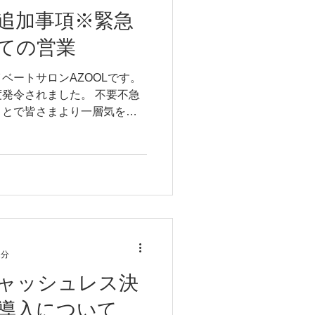
追加事項※緊急
ての営業
ベートサロンAZOOLです。
発令されました。 不要不急
ことで皆さまより一層気を付
 AZOOL店内での対応で追
載致します。 ＜対応内容
1分
ャッシュレス決
導入について