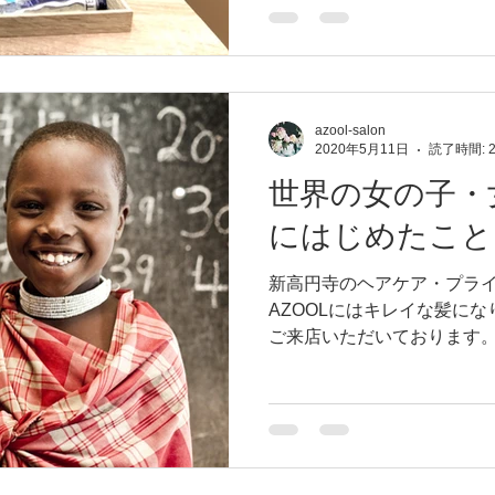
りと過ごしていただくため
ます。...
azool-salon
2020年5月11日
読了時間: 
世界の女の子・
にはじめたこと
新高円寺のヘアケア・プライ
AZOOLにはキレイな髪に
ご来店いただいております。
髪への意識の高さがあるかと
るときには笑顔になってい
く、さらに素...