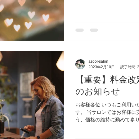
ませ 改めてのお知らせです
月曜日、...
azool-salon
2023年2月10日
読了時間: 
【重要】料金改
のお知らせ
お客様各位 いつもご利用い
す。 当サロンではお客様に
う、価格の維持に勤めて参
ービスのご提供が難しくなっ
顧いただいておりますお客