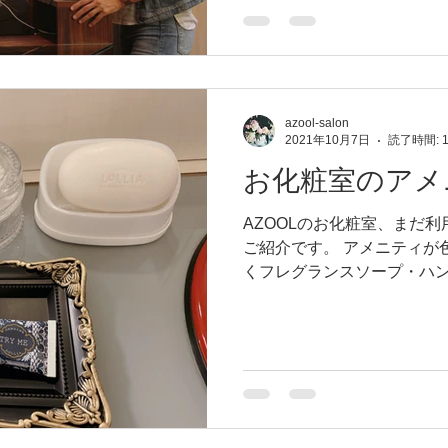
けいたしますが、施術...
azool-salon
2021年10月7日
読了時間: 
お化粧室のアメ
AZOOLのお化粧室、まだ
ご紹介です。 アメニティが
くフレグランスソープ・ハ
た。 手を洗うために泡タイ
ていましたが今回LOLLIA
を新しく...