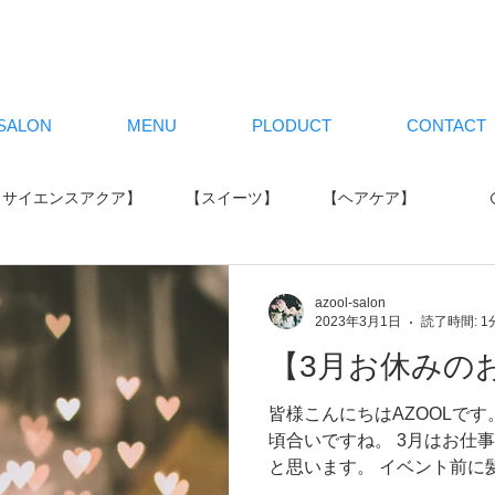
SALON
MENU
PLODUCT
CONTACT
【サイエンスアクア】
【スイーツ】
【ヘアケア】
【その他】
【イベント】
【カラー】
azool-salon
2023年3月1日
読了時間: 1
【3月お休みの
皆様こんにちはAZOOLです
頃合いですね。 3月はお仕
と思います。 イベント前に
ジチェンジしたいなどあり