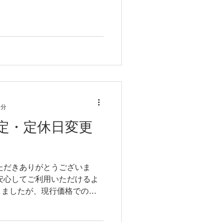
が、4月から定休日が火曜日→
2分
定・定休日変更
ただきありがとうございま
安心してご利用いただけるよ
りましたが、現行価格でのサ
ております。 日頃よりご愛
様には、大変なご迷惑をおか