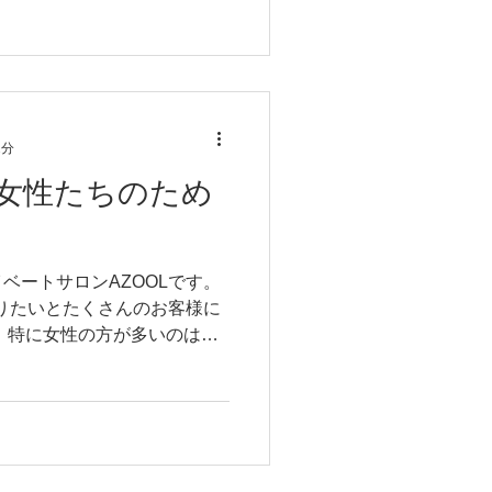
に用意しているものがござい
2分
女性たちのため
ベートサロンAZOOLです。
なりたいとたくさんのお客様に
 特に女性の方が多いのは美
思います。 来店いただき帰
ただけると私自身大変嬉し