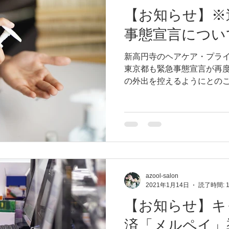
【お知らせ】※
事態宣言につい
新高円寺のヘアケア・プライ
東京都も緊急事態宣言が再度
の外出を控えるようにとの
けていらっしゃると思います。
加もございますので改めて記
＞...
azool-salon
2021年1月14日
読了時間: 
【お知らせ】キ
済「メルペイ」