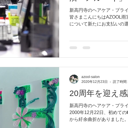
新高円寺のヘアケア・プライ
皆さまこんにちはAZOOL雨
について新たにお支払いの選
「メルペイ」になります。 
「コード決済」。お店のコ
きます。...
azool-salon
2020年12月23日
読了時間:
20周年を迎え
新高円寺のヘアケア・プライ
2000年12月22日、初め
から紆余曲折がありました。
支えられ、ついに今年20周